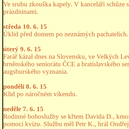
Ve srubu zkouška kapely. V kanceláři schůze s
prázdninami.
středa 10. 6. 15
Úklid před domem po neznámých pachatelích.
úterý 9. 6. 15
Farář kázal dnes na Slovensku, ve Velkých Lev
brněnského seniorátu ČCE a bratislavského sen
augsburského vyznania.
pondělí 8. 6. 15
Klid po náročném víkendu.
neděle 7. 6. 15
Rodinné bohoslužby se křtem Davida D., kmo
pomoci kvízu. Službu měl Petr K., hrál Ondře