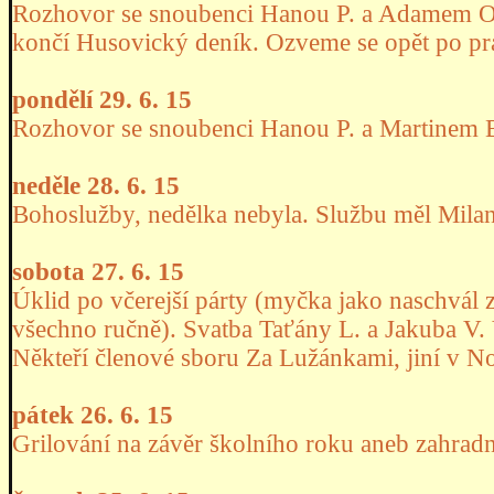
Rozhovor se snoubenci Hanou P. a Adamem O. 
končí Husovický deník. Ozveme se opět po prá
pondělí 29. 6. 15
Rozhovor se snoubenci Hanou P. a Martinem 
neděle 28. 6. 15
Bohoslužby, nedělka nebyla. Službu měl Milan
sobota 27. 6. 15
Úklid po včerejší párty (myčka jako naschvál z
všechno ručně). Svatba Taťány L. a Jakuba V.
Někteří členové sboru Za Lužánkami, jiní v No
pátek 26. 6. 15
Grilování na závěr školního roku aneb zahradní