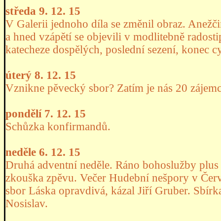
středa 9. 12. 15
V Galerii jednoho díla se změnil obraz. Anežči
a hned vzápětí se objevili v modlitebně radost
katecheze dospělých, poslední sezení, konec cy
úterý 8. 12. 15
Vznikne pěvecký sbor? Zatím je nás 20 zájem
pondělí 7. 12. 15
Schůzka konfirmandů.
neděle 6. 12. 15
Druhá adventní neděle. Ráno bohoslužby plus 
zkouška zpěvu. Večer Hudební nešpory v Čer
sbor Láska opravdivá, kázal Jiří Gruber. Sbír
Nosislav.