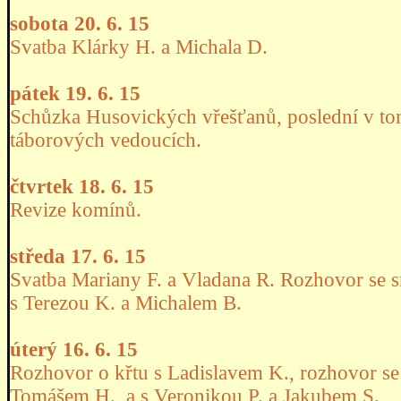
sobota 20. 6. 15
Svatba Klárky H. a Michala D.
pátek 19. 6. 15
Schůzka Husovických vřešťanů, poslední v to
táborových vedoucích.
čtvrtek 18. 6. 15
Revize komínů.
středa 17. 6. 15
Svatba Mariany F. a Vladana R. Rozhovor se s
s Terezou K. a Michalem B.
úterý 16. 6. 15
Rozhovor o křtu s Ladislavem K., rozhovor s
Tomášem H., a s Veronikou P. a Jakubem S.