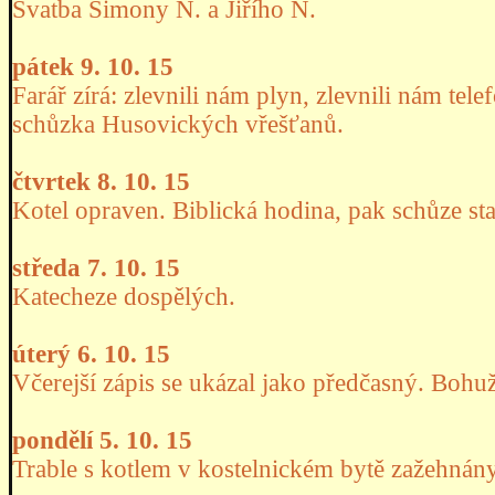
Svatba Simony N. a Jiřího N.
pátek 9. 10. 15
Farář zírá: zlevnili nám plyn, zlevnili nám te
schůzka Husovických vřešťanů.
čtvrtek 8. 10. 15
Kotel opraven. Biblická hodina, pak schůze sta
středa 7. 10. 15
Katecheze dospělých.
úterý 6. 10. 15
Včerejší zápis se ukázal jako předčasný. Bohuž
pondělí 5. 10. 15
Trable s kotlem v kostelnickém bytě zažehnány