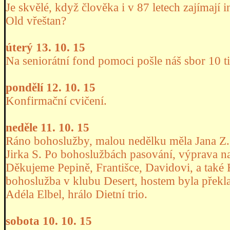
Je skvělé, když člověka i v 87 letech zajímají 
Old vřeštan?
úterý 13. 10. 15
Na seniorátní fond pomoci pošle náš sbor 10 ti
pondělí 12. 10. 15
Konfirmační cvičení.
neděle 11. 10. 15
Ráno bohoslužby, malou nedělku měla Jana Z.
Jirka S. Po bohoslužbách pasování, výprava n
Děkujeme Pepině, Františce, Davidovi, a také R
bohoslužba v klubu Desert, hostem byla překl
Adéla Elbel, hrálo Dietní trio.
sobota 10. 10. 15