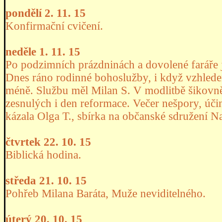
pondělí 2. 11. 15
Konfirmační cvičení.
neděle 1. 11. 15
Po podzimních prázdninách a dovolené faráře 
Dnes ráno rodinné bohoslužby, i když vzhle
méně. Službu měl Milan S. V modlitbě šikovně 
zesnulých i den reformace. Večer nešpory, úči
kázala Olga T., sbírka na občanské sdružení N
čtvrtek 22. 10. 15
Biblická hodina.
středa 21. 10. 15
Pohřeb Milana Baráta, Muže neviditelného.
úterý 20. 10. 15