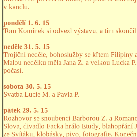
v kanclu.
pondělí 1. 6. 15
Tom Komínek si odvezl výstavu, a tím skonči
neděle 31. 5. 15
Trojiční neděle, bohoslužby se křtem Filipíny 
Malou nedělku měla Jana Z. a velkou Lucka P.
počasí.
sobota 30. 5. 15
Svatba Lucie M. a Pavla P.
pátek 29. 5. 15
Rozhovor se snoubenci Barborou Z. a Romanem
Slova, divadlo Facka hrálo Etudy, blahopřání 
ze Svítáku, klobásky, pivo, fotografie. Koneč