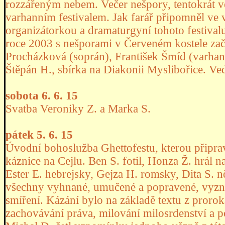
rozzářeným nebem. Večer nešpory, tentokrát 
varhanním festivalem. Jak farář připomněl ve 
organizátorkou a dramaturgyní tohoto festiv
roce 2003 s nešporami v Červeném kostele zač
Procházková (soprán), František Šmíd (varhany
Štěpán H., sbírka na Diakonii Myslibořice. Ve
sobota 6. 6. 15
Svatba Veroniky Z. a Marka S.
pátek 5. 6. 15
Úvodní bohoslužba Ghettofestu, kterou připrav
káznice na Cejlu. Ben S. fotil, Honza Ž. hrál na
Ester E. hebrejsky, Gejza H. romsky, Dita S. 
všechny vyhnané, umučené a popravené, vyznáv
smíření. Kázání bylo na základě textu z proro
zachovávání práva, milování milosrdenství a