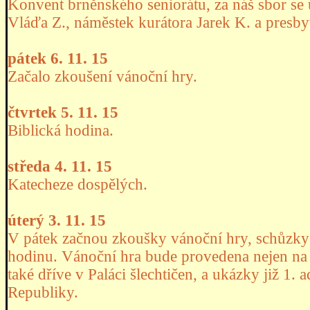
Konvent brněnského seniorátu, za náš sbor se ú
Vláďa Z., náměstek kurátora Jarek K. a presbyt
pátek 6. 11. 15
Začalo zkoušení vánoční hry.
čtvrtek 5. 11. 15
Biblická hodina.
středa 4. 11. 15
Katecheze dospělých.
úterý 3. 11. 15
V pátek začnou zkoušky vánoční hry, schůzky
hodinu. Vánoční hra bude provedena nejen na 4
také dříve v Paláci šlechtičen, a ukázky již 1. 
Republiky.