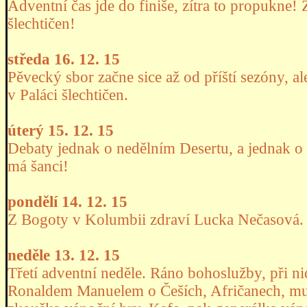
Adventní čas jde do finiše, zítra to propukne!
šlechtičen!
středa 16. 12. 15
Pěvecký sbor začne sice až od příští sezóny, ale 
v Paláci šlechtičen.
úterý 15. 12. 15
Debaty jednak o nedělním Desertu, a jednak o
má šanci!
pondělí 14. 12. 15
Z Bogoty v Kolumbii zdraví Lucka Nečasová.
neděle 13. 12. 15
Třetí adventní neděle. Ráno bohoslužby, při n
Ronaldem Manuelem o Češích, Afričanech, mu