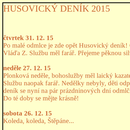
HUSOVICKÝ DENÍK 2015
čtvrtek 31. 12. 15
Po malé odmlce je zde opět Husovický deník!
Vláďa Z. Službu měl farář. Přejeme pěknou si
neděle 27. 12. 15
Plonková neděle, bohoslužby měl laický kazate
Službu naopak farář. Nedělky nebyly, děti odp
deník se nyní na pár prázdninových dní odmlčí,
Do té doby se mějte krásně!
sobota 26. 12. 15
Koleda, koleda, Štěpáne...