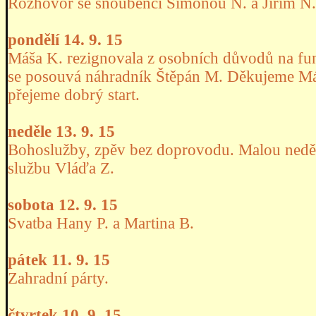
Rozhovor se snoubenci Simonou N. a Jiřím N.
pondělí 14. 9. 15
Máša K. rezignovala z osobních důvodů na funk
se posouvá náhradník Štěpán M. Děkujeme Máš
přejeme dobrý start.
neděle 13. 9. 15
Bohoslužby, zpěv bez doprovodu. Malou neděl
službu Vláďa Z.
sobota 12. 9. 15
Svatba Hany P. a Martina B.
pátek 11. 9. 15
Zahradní párty.
čtvrtek 10. 9. 15