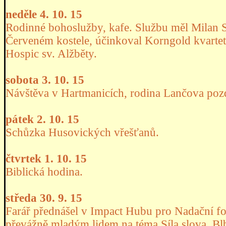
neděle 4. 10. 15
Rodinné bohoslužby, kafe. Službu měl Milan 
Červeném kostele, účinkoval Korngold kvartet,
Hospic sv. Alžběty.
sobota 3. 10. 15
Návštěva v Hartmanicích, rodina Lančova poz
pátek 2. 10. 15
Schůzka Husovických vřešťanů.
čtvrtek 1. 10. 15
Biblická hodina.
středa 30. 9. 15
Farář přednášel v Impact Hubu pro Nadační fo
převážně mladým lidem na téma Síla slova. Bl