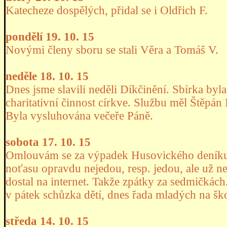
Katecheze dospělých, přidal se i Oldřich F.
pondělí 19. 10. 15
Novými členy sboru se stali Věra a Tomáš V.
neděle 18. 10. 15
Dnes jsme slavili neděli Díkčinění. Sbírka byl
charitativní činnost církve. Službu měl Štěpá
Byla vysluhována večeře Páně.
sobota 17. 10. 15
Omlouvám se za výpadek Husovického deník
noťasu opravdu nejedou, resp. jedou, ale už ne
dostal na internet. Takže zpátky za sedmičkách.
v pátek schůzka dětí, dnes řada mladých na šk
středa 14. 10. 15