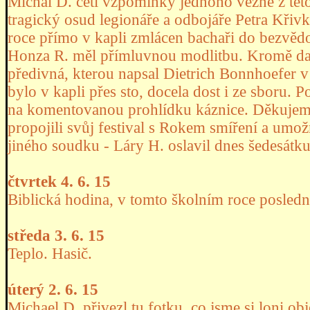
Michal D. četl vzpomínky jednoho vězně z tét
tragický osud legionáře a odbojáře Petra Křiv
roce přímo v kapli zmlácen bachaři do bezvě
Honza R. měl přímluvnou modlitbu. Kromě dalš
předivná, kterou napsal Dietrich Bonnhoefer 
bylo v kapli přes sto, docela dost i ze sboru. 
na komentovanou prohlídku káznice. Děkujeme
propojili svůj festival s Rokem smíření a umožn
jiného soudku - Láry H. oslavil dnes šedesátk
čtvrtek 4. 6. 15
Biblická hodina, v tomto školním roce posledn
středa 3. 6. 15
Teplo. Hasič.
úterý 2. 6. 15
Michael D. přivezl tu fotku, co jsme si loni ob