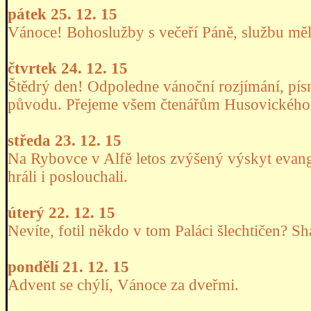
pátek 25. 12. 15
Vánoce! Bohoslužby s večeří Páně, službu mě
čtvrtek 24. 12. 15
Štědrý den! Odpoledne vánoční rozjímání, pís
původu. Přejeme všem čtenářům Husovického
středa 23. 12. 15
Na Rybovce v Alfě letos zvýšený výskyt evange
hráli i poslouchali.
úterý 22. 12. 15
Nevíte, fotil někdo v tom Paláci šlechtičen? Sh
pondělí 21. 12. 15
Advent se chýlí, Vánoce za dveřmi.