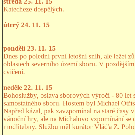
středa 25. 11. 15
Katecheze dospělých.
úterý 24. 11. 15
pondělí 23. 11. 15
Dnes po poledni první letošní sníh, ale ležet 
oblastech severního území sboru. V pozdějším
cvičení.
neděle 22. 11. 15
Bohoslužby, oslava sborových výročí - 80 let
samostatného sboru. Hostem byl Michael Otřísal
Napřed kázal, pak zavzpomínal na staré časy 
vánoční hry, ale na Michalovo vzpomínání se d
modlitebny. Službu měl kurátor Vláďa Z. Pohoš