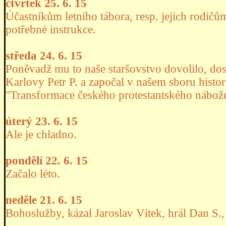
čtvrtek 25. 6. 15
Účastníkům letního tábora, resp. jejich rodičů
potřebné instrukce.
středa 24. 6. 15
Poněvadž mu to naše staršovstvo dovolilo, do
Karlovy Petr P. a započal v našem sboru his
"Transformace českého protestantského nábože
úterý 23. 6. 15
Ale je chladno.
pondělí 22. 6. 15
Začalo léto.
neděle 21. 6. 15
Bohoslužby, kázal Jaroslav Vítek, hrál Dan S.