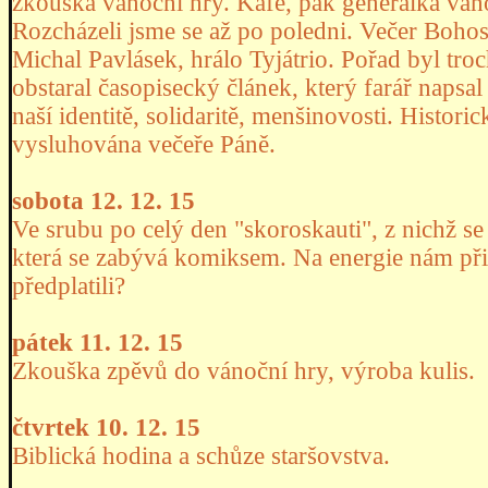
zkouška vánoční hry. Kafe, pak generálka váno
Rozcházeli jsme se až po poledni. Večer Bohos
Michal Pavlásek, hrálo Tyjátrio. Pořad byl tr
obstaral časopisecký článek, který farář napsa
naší identitě, solidaritě, menšinovosti. Histori
vysluhována večeře Páně.
sobota 12. 12. 15
Ve srubu po celý den "skoroskauti", z nichž s
která se zabývá komiksem. Na energie nám přis
předplatili?
pátek 11. 12. 15
Zkouška zpěvů do vánoční hry, výroba kulis.
čtvrtek 10. 12. 15
Biblická hodina a schůze staršovstva.