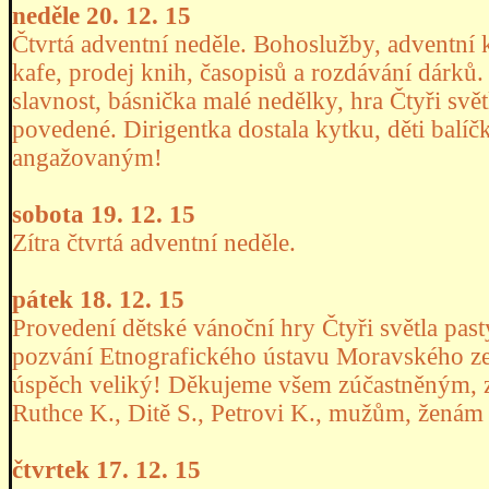
neděle 20. 12. 15
Čtvrtá adventní neděle. Bohoslužby, adventní 
kafe, prodej knih, časopisů a rozdávání dárků
slavnost, básnička malé nedělky, hra Čtyři svě
povedené. Dirigentka dostala kytku, děti bal
angažovaným!
sobota 19. 12. 15
Zítra čtvrtá adventní neděle.
pátek 18. 12. 15
Provedení dětské vánoční hry Čtyři světla past
pozvání Etnografického ústavu Moravského z
úspěch veliký! Děkujeme všem zúčastněným, 
Ruthce K., Ditě S., Petrovi K., mužům, ženám 
čtvrtek 17. 12. 15